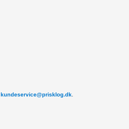
å
kundeservice@prisklog.dk
.