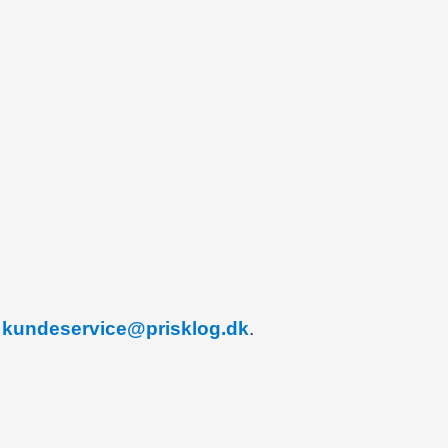
å
kundeservice@prisklog.dk
.