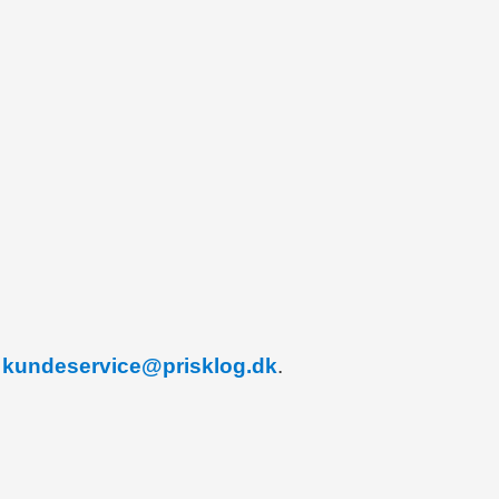
å
kundeservice@prisklog.dk
.