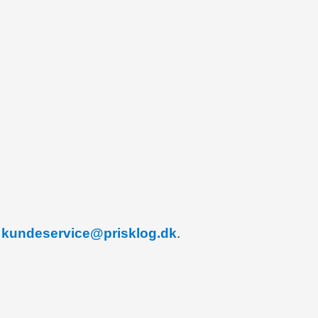
å
kundeservice@prisklog.dk
.